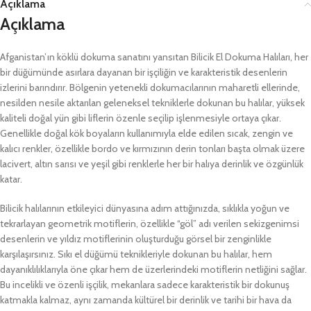
Açıklama
Açıklama
Afganistan’ın köklü dokuma sanatını yansıtan Bilicik El Dokuma Halıları, her
bir düğümünde asırlara dayanan bir işçiliğin ve karakteristik desenlerin
izlerini barındırır. Bölgenin yetenekli dokumacılarının maharetli ellerinde,
nesilden nesile aktarılan geleneksel tekniklerle dokunan bu halılar, yüksek
kaliteli doğal yün gibi liflerin özenle seçilip işlenmesiyle ortaya çıkar.
Genellikle doğal kök boyaların kullanımıyla elde edilen sıcak, zengin ve
kalıcı renkler, özellikle bordo ve kırmızının derin tonları başta olmak üzere
lacivert, altın sarısı ve yeşil gibi renklerle her bir halıya derinlik ve özgünlük
katar.
Bilicik halılarının etkileyici dünyasına adım attığınızda, sıklıkla yoğun ve
tekrarlayan geometrik motiflerin, özellikle “göl” adı verilen sekizgenimsi
desenlerin ve yıldız motiflerinin oluşturduğu görsel bir zenginlikle
karşılaşırsınız. Sıkı el düğümü teknikleriyle dokunan bu halılar, hem
dayanıklılıklarıyla öne çıkar hem de üzerlerindeki motiflerin netliğini sağlar.
Bu incelikli ve özenli işçilik, mekanlara sadece karakteristik bir dokunuş
katmakla kalmaz, aynı zamanda kültürel bir derinlik ve tarihi bir hava da