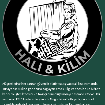
Müşterilerine her zaman güvenilir dürüst satış yaparak kısa zamanda
Türkiye’nin 81 iline gönderim sağlayan emek Bilgi ve tecrübe ile birlikte
kendi müşteri kitlesini ve takipçilerini oluşturmayı başaran Fethiye Halı
serüveni, 1996’lı yılların başlarında Muğla ili’nin Fethiye ilçesinde el
tezgahlarında dokunan unutulmaya yüz tutmuş,Fethiye halı ve