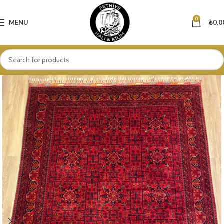
0
MENU
₺
0,0