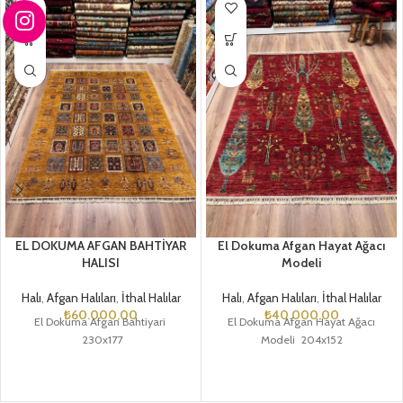
EL DOKUMA AFGAN BAHTİYAR
El Dokuma Afgan Hayat Ağacı
HALISI
Modeli
Halı
,
Afgan Halıları
,
İthal Halılar
Halı
,
Afgan Halıları
,
İthal Halılar
₺
60.000,00
₺
40.000,00
El Dokuma Afgan Bahtiyari
El Dokuma Afgan Hayat Ağacı
230x177
Modeli 204x152