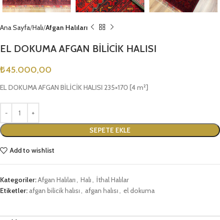
Ana Sayfa
Halı
Afgan Halıları
EL DOKUMA AFGAN BİLİCİK HALISI
₺
45.000,00
EL DOKUMA AFGAN BİLİCİK HALISI 235×170 [4 m²]
SEPETE EKLE
Add to wishlist
Kategoriler:
Afgan Halıları
,
Halı
,
İthal Halılar
Etiketler:
afgan bilicik halısı
,
afgan halısı
,
el dokuma