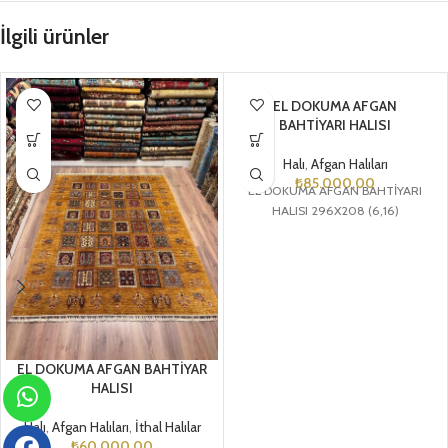
İlgili ürünler
EL DOKUMA AFGAN
BAHTİYARI HALISI
Halı
,
Afgan Halıları
₺
85.000,00
EL DOKUMA AFGAN BAHTİYARI
HALISI 296X208 (6,16)
EL DOKUMA AFGAN BAHTİYAR
HALISI
Halı
,
Afgan Halıları
,
İthal Halılar
₺
60.000,00