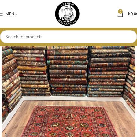
0
MENU
₺
0,0