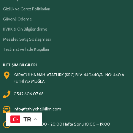
Gizlilik ve Çerez Politikaları
Güvenli Ödeme
KVKK & Ön Bilgilendirme
Mesafeli Satış Sözleşmesi
Teslimat ve İade Koşulları
İLETİŞİM BİLGİLERİ
KARAÇULHA MAH. ATATÜRK (KRC) BLV. 440440/A- NO: 440 A
FETHİYE/ MUĞLA
0542 606 07 68
info@fethiyehalikilim.com
TR
Pts - Cuma 08:00 - 20:00 Hafta Sonu 10:00 – 19:00