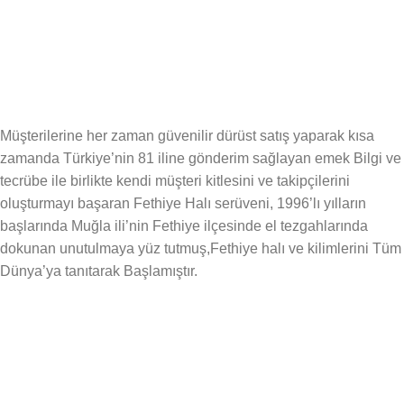
Güvenli Alışveriş
256 Bit SSL ile Güvende Alışveriş
Müşterilerine her zaman güvenilir dürüst satış yaparak kısa
zamanda Türkiye’nin 81 iline gönderim sağlayan emek Bilgi ve
tecrübe ile birlikte kendi müşteri kitlesini ve takipçilerini
oluşturmayı başaran Fethiye Halı serüveni, 1996’lı yılların
başlarında Muğla ili’nin Fethiye ilçesinde el tezgahlarında
dokunan unutulmaya yüz tutmuş,Fethiye halı ve kilimlerini Tüm
Dünya’ya tanıtarak Başlamıştır.
KATEGORİLER
Anasayfa
Hakkımızda