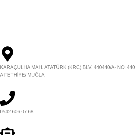
KVKK & Ön Bilgilendirme
Mesafeli Satış Sözleşmesi
Teslimat ve İade Koşulları
İLETİŞİM BİLGİLERİ
KARAÇULHA MAH. ATATÜRK (KRC) BLV. 440440/A- NO: 440
A FETHİYE/ MUĞLA
0542 606 07 68