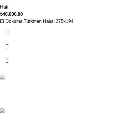
Halı
₺
40.000,00
El Dokuma Türkmen Halısı 275x194
Ücretsiz Kargo
Tüm Ürünlerde
7/24 Canlı Destek