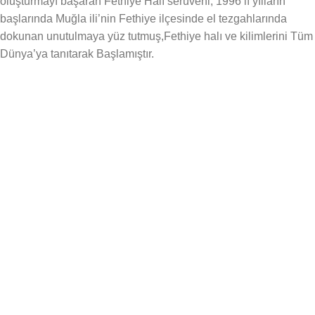
oluşturmayı başaran Fethiye Halı serüveni, 1996’lı yılların
başlarında Muğla ili’nin Fethiye ilçesinde el tezgahlarında
dokunan unutulmaya yüz tutmuş,Fethiye halı ve kilimlerini Tüm
Dünya’ya tanıtarak Başlamıştır.
KATEGORİLER
Anasayfa
Hakkımızda
Mağaza
Blog
İletişim
SÖZLEŞMELER
Gizlilik ve Çerez Politikaları
Güvenli Ödeme