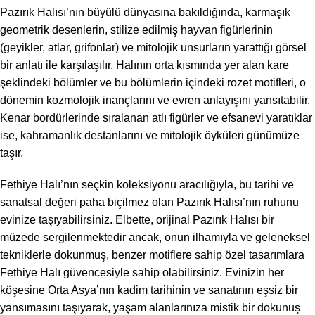
Pazırık Halısı’nın büyülü dünyasına bakıldığında, karmaşık
geometrik desenlerin, stilize edilmiş hayvan figürlerinin
(geyikler, atlar, grifonlar) ve mitolojik unsurların yarattığı görsel
bir anlatı ile karşılaşılır. Halının orta kısmında yer alan kare
şeklindeki bölümler ve bu bölümlerin içindeki rozet motifleri, o
dönemin kozmolojik inançlarını ve evren anlayışını yansıtabilir.
Kenar bordürlerinde sıralanan atlı figürler ve efsanevi yaratıklar
ise, kahramanlık destanlarını ve mitolojik öyküleri günümüze
taşır.
Fethiye Halı’nın seçkin koleksiyonu aracılığıyla, bu tarihi ve
sanatsal değeri paha biçilmez olan Pazırık Halısı’nın ruhunu
evinize taşıyabilirsiniz. Elbette, orijinal Pazırık Halısı bir
müzede sergilenmektedir ancak, onun ilhamıyla ve geleneksel
tekniklerle dokunmuş, benzer motiflere sahip özel tasarımlara
Fethiye Halı güvencesiyle sahip olabilirsiniz. Evinizin her
köşesine Orta Asya’nın kadim tarihinin ve sanatının eşsiz bir
yansımasını taşıyarak, yaşam alanlarınıza mistik bir dokunuş