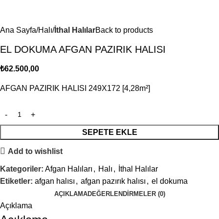
Ana Sayfa
Halı
İthal Halılar
Back to products
EL DOKUMA AFGAN PAZIRIK HALISI
₺
62.500,00
AFGAN PAZIRIK HALISI 249X172 [4,28m²]
SEPETE EKLE
Add to wishlist
Kategoriler:
Afgan Halıları
,
Halı
,
İthal Halılar
Etiketler:
afgan halısı
,
afgan pazırık halısı
,
el dokuma
AÇIKLAMA
DEĞERLENDIRMELER (0)
Açıklama