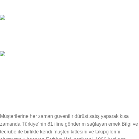
Kesintisiz Hizmet
15 İş Günü İçerisinde İade
Beğenmediğiniz Takdirde İade
Güvenli Alışveriş
256 Bit SSL ile Güvende Alışveriş
Müşterilerine her zaman güvenilir dürüst satış yaparak kısa
zamanda Türkiye’nin 81 iline gönderim sağlayan emek Bilgi ve
tecrübe ile birlikte kendi müşteri kitlesini ve takipçilerini