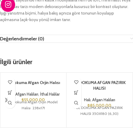
İskandinav tarzı modern dekorasyonlarla kusursuz bir kontrast oluşturur.
Işığı yansıtma biçimi, halıya bakış açınıza göre tonunun koyulaşıp
açılmasına (açık-koyu yönü) imkan tanır.
Değerlendirmeler (0)
İlgili ürünler
El Dokuma Afgan Orjin Halısı
EL DOKUMA AFGAN PAZIRIK
HALISI
Halı
,
Afgan Halıları
,
İthal Halılar
₺
55.000,00
Halı
,
Afgan Halıları
El Dokuma Afgan Orjin Model
₺
85.000,00
EL DOKUMA AFGAN PAZIRIK
Halısı 238x171
HALISI 350X180 (6,30)