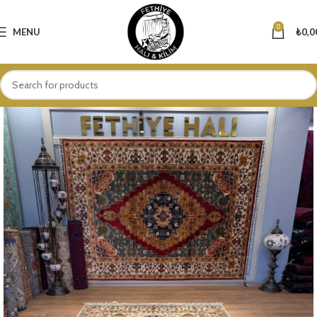
0
MENU
₺
0,0