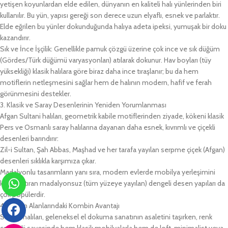
yetişen koyunlardan elde edilen, dünyanın en kaliteli halı yünlerinden biri
kullanılır. Bu yün, yapısı gereği son derece uzun elyaflı, esnek ve parlaktır.
Elde eğrilen bu yünler dokunduğunda halıya adeta ipeksi, yumuşak bir doku
kazandırır.
Sık ve İnce İşçilik: Genellikle pamuk çözgü üzerine çok ince ve sık düğüm
(Gördes/Türk düğümü varyasyonları) atılarak dokunur. Hav boyları (tüy
yüksekliği) klasik halılara göre biraz daha ince tıraşlanır; bu da hem
motiflerin netleşmesini sağlar hem de halının modern, hafif ve ferah
görünmesini destekler.
3. Klasik ve Saray Desenlerinin Yeniden Yorumlanması
Afgan Sultani halıları, geometrik kabile motiflerinden ziyade, kökeni klasik
Pers ve Osmanlı saray halılarına dayanan daha esnek, kıvrımlı ve çiçekli
desenleri barındırır:
Zil-i Sultan, Şah Abbas, Maşhad ve her tarafa yayılan serpme çiçek (Afgan)
desenleri sıklıkla karşımıza çıkar.
Madalyonlu tasarımların yanı sıra, modern evlerde mobilya yerleşimini
kolaylaştıran madalyonsuz (tüm yüzeye yayılan) dengeli desen yapıları da
çok popülerdir.
4. Yaşam Alanlarındaki Kombin Avantajı
Sultani halıları, geleneksel el dokuma sanatının asaletini taşırken, renk
çeşitliliği sayesinde hem klasik mobilyalarla hem de loft, minimalist veya