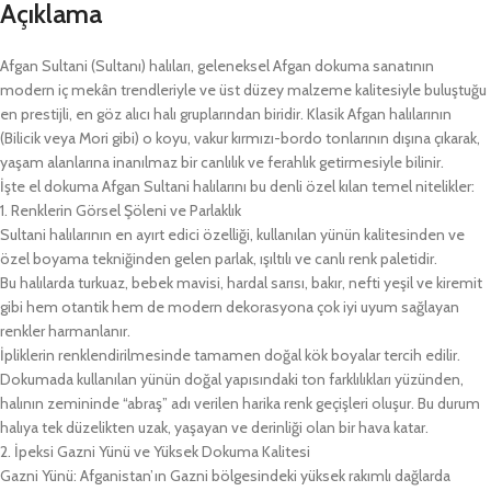
Açıklama
Afgan Sultani (Sultanı) halıları, geleneksel Afgan dokuma sanatının
modern iç mekân trendleriyle ve üst düzey malzeme kalitesiyle buluştuğu
en prestijli, en göz alıcı halı gruplarından biridir. Klasik Afgan halılarının
(Bilicik veya Mori gibi) o koyu, vakur kırmızı-bordo tonlarının dışına çıkarak,
yaşam alanlarına inanılmaz bir canlılık ve ferahlık getirmesiyle bilinir.
İşte el dokuma Afgan Sultani halılarını bu denli özel kılan temel nitelikler:
1. Renklerin Görsel Şöleni ve Parlaklık
Sultani halılarının en ayırt edici özelliği, kullanılan yünün kalitesinden ve
özel boyama tekniğinden gelen parlak, ışıltılı ve canlı renk paletidir.
Bu halılarda turkuaz, bebek mavisi, hardal sarısı, bakır, nefti yeşil ve kiremit
gibi hem otantik hem de modern dekorasyona çok iyi uyum sağlayan
renkler harmanlanır.
İpliklerin renklendirilmesinde tamamen doğal kök boyalar tercih edilir.
Dokumada kullanılan yünün doğal yapısındaki ton farklılıkları yüzünden,
halının zemininde “abraş” adı verilen harika renk geçişleri oluşur. Bu durum
halıya tek düzelikten uzak, yaşayan ve derinliği olan bir hava katar.
2. İpeksi Gazni Yünü ve Yüksek Dokuma Kalitesi
Gazni Yünü: Afganistan’ın Gazni bölgesindeki yüksek rakımlı dağlarda